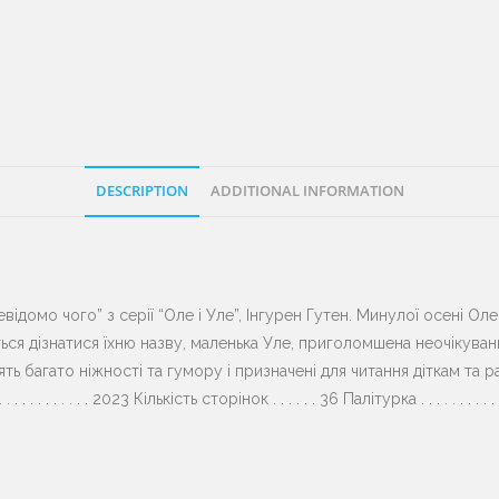
DESCRIPTION
ADDITIONAL INFORMATION
ідомо чого” з серії “Оле і Уле”, Інгурен Гутен. Минулої осені Оле
ться дізнатися їхню назву, маленька Уле, приголомшена неочікува
багато ніжності та гумору і призначені для читання діткам та разом з
. . . . . . . . . . . . 2023 Кількість сторінок . . . . . . 36 Палітурка . . . . . . . . . .