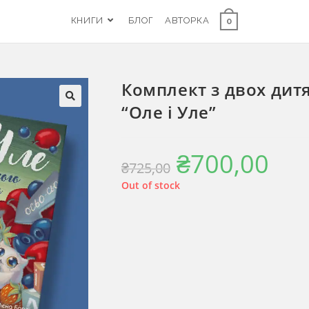
КНИГИ
БЛОГ
АВТОРКА
0
Комплект з двох дит
“Оле і Уле”
₴
700,00
₴
725,00
Out of stock