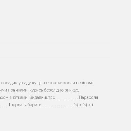
 посадив у саду кущі, на яких виросли невідомі,
ними новинами, кудись безслідно зникає.
 дітками. Видавництво . . . . . . . . . . . Парасоля
 . . . . Тверда Габарити . . . . . . . . . . . . . . . 24 х 24 х 1