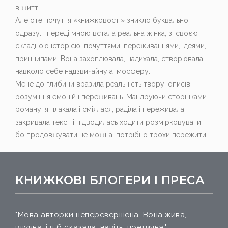
в житті.
Але оте почуття «книжковості» зникло буквально
одразу. І переді мною встала реальна жінка, зі своєю
складною історією, почуттями, переживаннями, ідеями,
принципами. Вона захоплювала, надихала, створювала
навколо себе надзвичайну атмосферу.
Мене до глибини вразила реальність твору, описів,
розуміння емоцій і переживань.
Мандруючи сторінками
роману, я плакала і сміялася, раділа і переживала,
закривала текст і підводилась ходити розмірковувати,
бо продовжувати не можна, потрібно трохи пережити..
КНИЖКОВІ БЛОГЕРИ І ПРЕСА
"Мова авторки неперевершена. Вона жива,
влучна, і я б сказала, навіть, поетична."