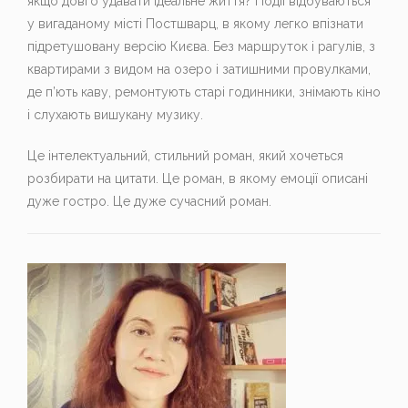
якщо довго удавати ідеальне життя?
Події відбуваються
у вигаданому місті Постшварц, в якому легко впізнати
підретушовану версію Києва. Без маршруток і рагулів, з
квартирами з видом на озеро і затишними провулками,
де п’ють каву, ремонтують старі годинники, знімають кіно
і слухають вишукану музику.
Це інтелектуальний, стильний роман, який хочеться
розбирати на цитати. Це роман, в якому емоції описані
дуже гостро. Це дуже сучасний роман.