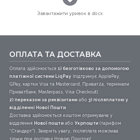
Завантажити уривок в docx
ОПЛАТА ТА ДОСТАВКА
Оплата здійснюється
1) безготівково
за допомогою
платіжної системи
LiqPay
(підтримує ApplePay,
GPay, картки Visa та Mastercard, Приват24, термінали
Приватбанк, Masterpass, Visa Checkout),
2)
переказом за реквізитами
або
3)
післяплатою у
відділенні Нової Пошти
.
Доставка здійснюється коштом отримувача у
відділення
Нової пошти
або
Укрпошти
(тарифом
“Стандарт”)
. Зверніть увагу, післяплата можлива
тільки при доставці Новою Поштою!