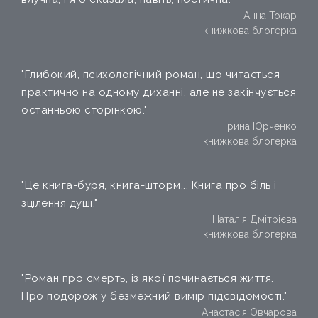
Анна Токар
книжкова блогерка
"Глибокий, психологічний роман, що читається
практично на одному диханні, але не закінчується
останньою сторінкою."
Ірина Юрченко
книжкова блогерка
"Це книга-буря, книга-шторм... Книга про біль і
зцілення душі."
Наталія Дмітрієва
книжкова блогерка
"Роман про смерть, із якої починається життя.
Про подорож у безмежний вимір підсвідомості."
Анастасія Овчарова