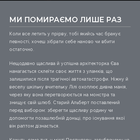
МИ ПОМИРАЄМО ЛИШЕ РАЗ
Коли все летить у прірву, тобі якийсь час бракує
певності, хочеш зібрати себе наново чи вбити
остаточно.
Нещодавно щаслива й успішна архітекторка Єва
намагається склеїти своє життя з уламків, що
залишилися після трагічної автокатастрофи.
Ніжну й
веселу шкільну вчительку Лілі охоплює дивна манія,
через яку вона перетворюється на монстра та
знищує свій шлюб. Старий Альберт поставлений
перед вибором: зберегти щасливу родину чи
допомогти позашлюбній доньці, про існування якої
він раптом дізнається.
Кажуть, саме тут, у місті Постшварц, загубленому на