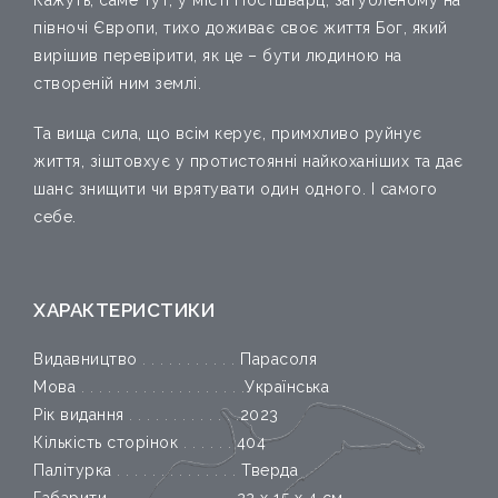
півночі Європи, тихо доживає своє життя Бог, який
вирішив перевірити, як це – бути людиною на
створеній ним землі.
Та вища сила, що всім керує, примхливо руйнує
життя, зіштовхує у протистоянні найкоханіших та дає
шанс знищити чи врятувати один одного.
І самого
себе.
ХАРАКТЕРИСТИКИ
Видавництво
. . . . . . . . . . .
Парасоля
Мова
. . . . . . . . . . . . . . . . . . .
Українська
Рік видання
. . . . . . . . . . . . .
2023
Кількість сторінок
. . . . . .
404
Палітурка
. . . . . . . . . . . . . .
Тверда
Габарити . . . . . . . . . . . . . . 22 х 15 х 4 см