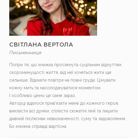
СВІТЛАНА ВЕРТОЛА
Письменниця
Попри те, що книжка просякнута суцільним відчуттям
скороминущості життя, від неї хочеться жити ще
сильніше. Вдихати повітря на повні груди. Цінувати
кожну мить та насолоджуватися моментом.
І особливо цінно це саме зараз.
Авторці вдалося прив’язати мене до кожного героя,
викласти всі думки, сплести сюжетні лінії та лишити
дивний післясмак невизначеності, суму та задоволення.
Бо книжка справді вартісна.