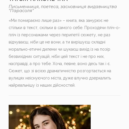
Письменниця, поетеса, засновниця видавництва
"Парасоля"
«Ми помираємо лише раз» – книга, яка занурює не
стільки в текст, скільки в самого себе. Проходячи пліч-о-
пліч із персонажами через перипетії сюжету, не раз
відчуваєш, ніби це не вони, а ти вирішуєш складні
морально-етичні дилеми чи шукаєш вихід із на позір
безвихідних ситуацій, ніби цей текст і не про них,
насправді, а про тебе. Хоча, певне, воно десь так і є.
Сюжет, що зі всією драматичністю розгортається на
вулицях неіснуючого міста, дуже влучно дзеркалить
найреальнішу із наших дійсностей.