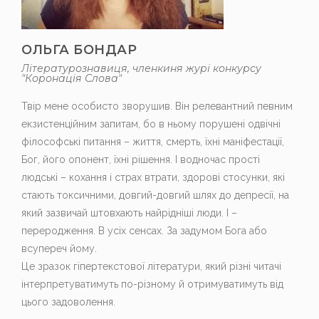
ОЛЬГА БОНДАР
Літературознавиця, членкиня журі конкурсу
"Коронація Слова"
Твір мене особисто зворушив. Він релевантний певним
екзистенційним запитам, бо в ньому порушені одвічні
філософські питання – життя, смерть, їхні маніфестації,
Бог, його опонент, їхні рішення. І водночас прості
людські – кохання і страх втрати, здорові стосунки, які
стають токсичними, довгий-довгий шлях до депресії, на
який зазвичай штовхають найрідніші люди. І –
переродження. В усіх сенсах. За задумом Бога або
всупереч йому.
Це зразок гіпертекстової літератури, який різні читачі
інтерпретуватимуть по-різному й отримуватимуть від
цього задоволення.