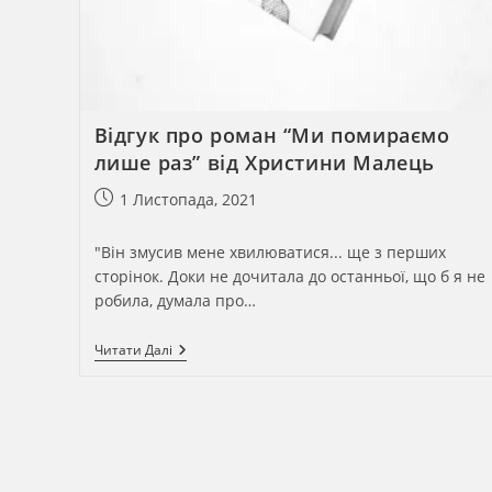
Відгук про роман “Ми помираємо
лише раз” від Христини Малець
Запис
1 Листопада, 2021
опубліковано:
"Він змусив мене хвилюватися... ще з перших
сторінок. Доки не дочитала до останньої, що б я не
робила, думала про…
Відгук
Читати Далі
Про
Роман
“Ми
Помираємо
Лише
Раз”
Від
Христини