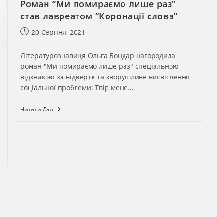
Роман “Ми помираємо лише раз”
став лавреатом “Коронації слова”
Запис
20 Серпня, 2021
опубліковано:
Літературознавиця Ольга Бондар нагородила
роман "Ми помираємо лише раз" спеціальною
відзнакою за відверте та зворушливе висвітлення
соціальної проблеми: Твір мене…
Роман
Читати Далі
“Ми
Помираємо
Лише
Раз”
Став
Лавреатом
“Коронації
Слова”