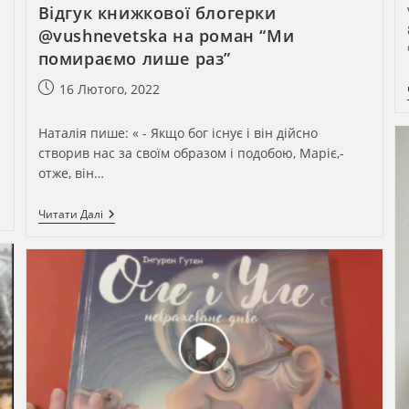
Відгук книжкової блогерки
@vushnevetska на роман “Ми
помираємо лише раз”
Запис
16 Лютого, 2022
опубліковано:
Наталія пише: « - Якщо бог існує і він дійсно
створив нас за своїм образом і подобою, Маріє,-
отже, він…
Відгук
Читати Далі
Книжкової
Блогерки
@vushnevetska
На
Роман
“Ми
Помираємо
Лише
Раз”