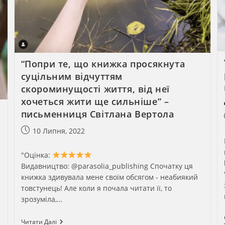
“Попри те, що книжка просякнута
суцільним відчуттям
скороминущості життя, від неї
хочеться жити ще сильніше” –
письменниця Світлана Вертола
Запис
10 Липня, 2022
опубліковано:
"Оцінка:
Видавництво: @parasolia_publishing Спочатку ця
книжка здивувала мене своїм обсягом - неабиякий
товстунець! Але коли я почала читати її, то
зрозуміла,…
“Попри
Читати Далі