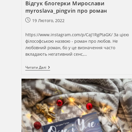
Відгук блогерки Мирослави
myroslava_pingvin про роман
Запис
19 Лютого, 2022
опубліковано:
https://www.instagram.com/p/CaJ1RgPtaGK/ За цією
філософською назвою - роман про любов. Не
любовний роман, бо у це визначення часто
вкладають негативний сенс,…
Відгук
Читати Далі
Блогерки
Мирослави
Myroslava_pingvin
Про
Роман