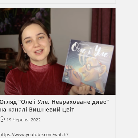
Інтелектуальний,
Стильний
Роман,
Який
Хочеться
Розбирати
На
Цитати”
–
Письменниця
Ання
Дьоміна
Огляд “Оле і Уле. Невраховане диво”
на каналі Вишневий цвіт
Запис
19 Червня, 2022
опубліковано:
https://www.youtube.com/watch?