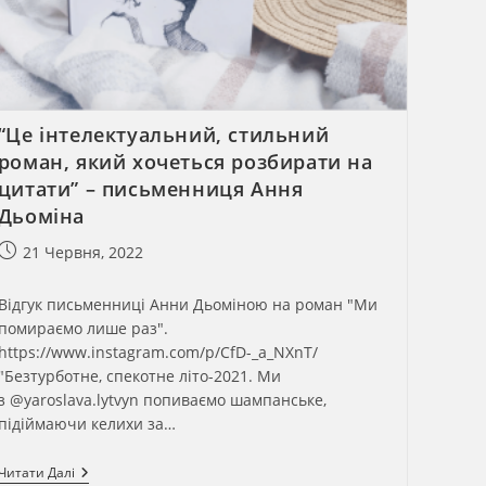
“Це інтелектуальний, стильний
роман, який хочеться розбирати на
цитати” – письменниця Ання
Дьоміна
Запис
21 Червня, 2022
опубліковано:
Відгук письменниці Анни Дьоміною на роман "Ми
помираємо лише раз".
https://www.instagram.com/p/CfD-_a_NXnT/
"Безтурботне, спекотне літо-2021. Ми
з @yaroslava.lytvyn попиваємо шампанське,
підіймаючи келихи за…
“Це
Читати Далі