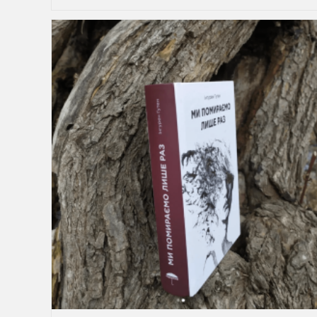
Які
Затягують.
Герої,
Які
Справді
Живуть.
Болять.