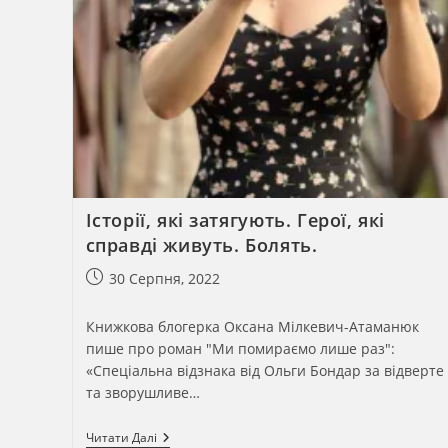
Історії, які затягують. Герої, які
справді живуть. Болять.
Запис
30 Серпня, 2022
опубліковано:
Книжкова блогерка Оксана Мілкевич-Атаманюк
пише про роман "Ми помираємо лише раз":
«Спеціальна відзнака від Ольги Бондар за відверте
та зворушливе…
Історії,
Читати Далі