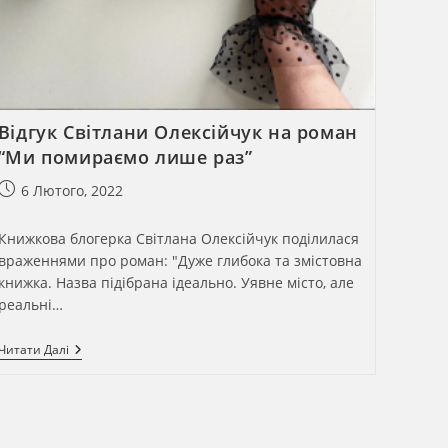
Відгук Світлани Олексійчук на роман
“Ми помираємо лише раз”
Запис
6 Лютого, 2022
опубліковано:
Книжкова блогерка Світлана Олексійчук поділилася
враженнями про роман: "Дуже глибока та змістовна
книжка. Назва підібрана ідеально. Уявне місто, але
реальні…
Відгук
Читати Далі
Світлани
Олексійчук
На
Роман
“Ми
Помираємо