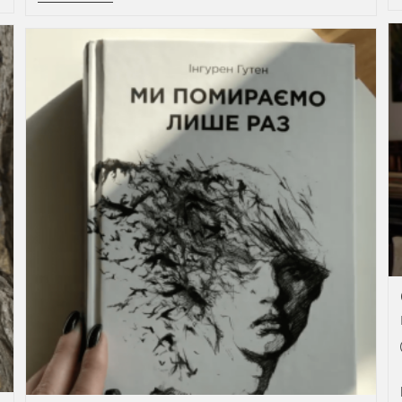
Те,
Що
Книжка
Просякнута
Суцільним
Відчуттям
Скороминущості
Життя,
Від
Неї
Хочеться
Жити
Ще
Сильніше”
–
Письменниця
Світлана
Вертола