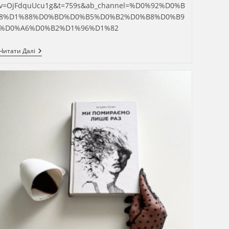
v=OjFdquUcu1g&t=759s&ab_channel=%D0%92%D0%B
8%D1%88%D0%BD%D0%B5%D0%B2%D0%B8%D0%B9
%D0%A6%D0%B2%D1%96%D1%82
Огляд
Читати Далі
“Оле
І
Уле.
Невраховане
Диво”
На
Каналі
Вишневий
Цвіт