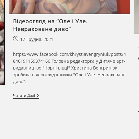
Відеоогляд на “Оле і Уле.
Невраховане диво”
Запис
17 Грудня, 2021
опубліковано:
https://www.facebook.com/khrystiavengryniuk/posts/4
840191159374166 Головна редакторка у Дитяче арт-
видавництво "Чорні вівці" Христина Венгринюк
зробила відеоогляд книжки "Оле і Уле. Невраховане
диво".
Відеоогляд
Читати Далі
На
“Оле
І
Уле.
Невраховане
Диво”